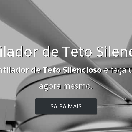
Teto Silencioso
Silencioso
e faça uma cotação grat
 mesmo.
A MAIS