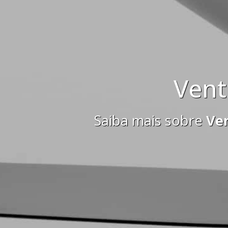
Ventilador de 
iba mais sobre
Ventilador de Teto 
agora
SAIB