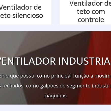
Ventilador d
Ventilador de
teto com
teto silencioso
controle
VENTILADOR INDUSTRIA
relho que possui como principal função a movim
cais fechados, como galpões do segmento indust
máquinas.