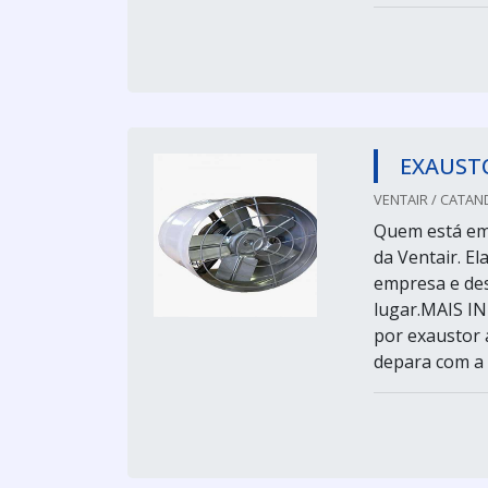
EXAUSTO
VENTAIR / CATAN
Quem está em 
da Ventair. E
empresa e des
lugar.MAIS 
por exaustor 
depara com a V