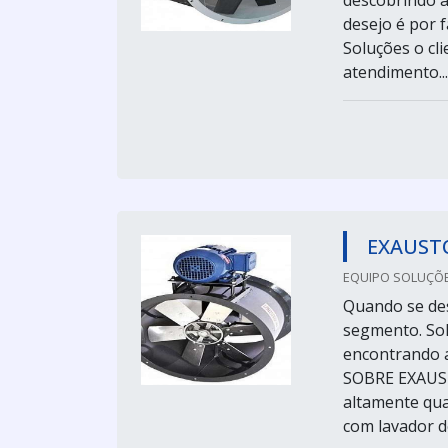
descobrindo a
desejo é por f
Soluções o cl
atendimento...
EXAUSTO
EQUIPO SOLUÇÕE
Quando se des
segmento. Sol
encontrando 
SOBRE EXAUST
altamente qua
com lavador de