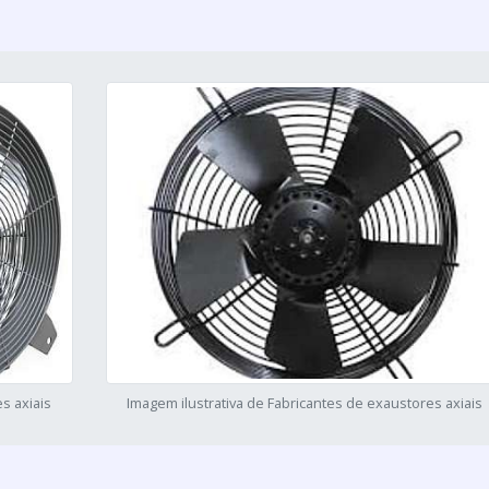
s axiais
Imagem ilustrativa de Fabricantes de exaustores axiais