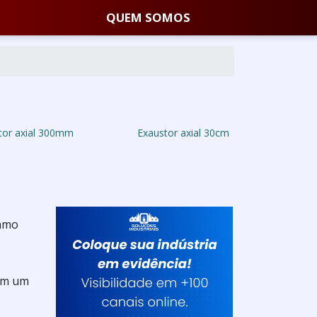
QUEM SOMOS
tor axial 300mm
Exaustor axial 30cm
ramo
 em um