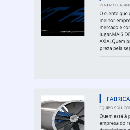
VENTAIR / CATAN
O cliente que 
melhor empre
mercado e con
lugar.MAIS 
AXIALQuem pre
preza pela se
FABRICA
EQUIPO SOLUÇÕE
Quem está à p
empresa do r