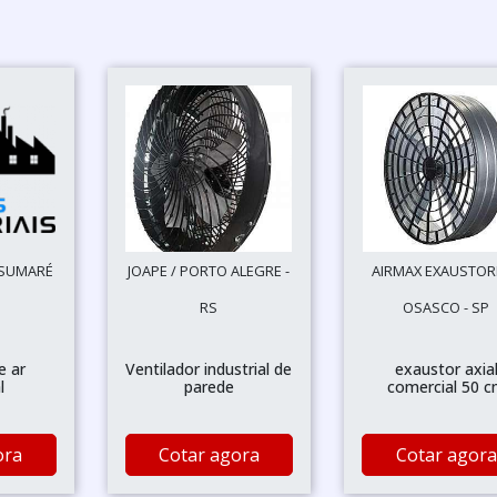
 SUMARÉ
JOAPE / PORTO ALEGRE -
AIRMAX EXAUSTOR
RS
OSASCO - SP
e ar
Ventilador industrial de
exaustor axia
l
parede
comercial 50 
ora
Cotar agora
Cotar agora