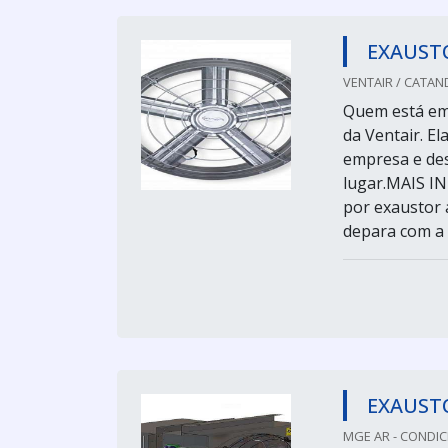
EXAUSTO
VENTAIR / CATAN
Quem está em 
da Ventair. E
empresa e des
lugar.MAIS 
por exaustor 
depara com a V
EXAUSTO
MGE AR - CONDIC