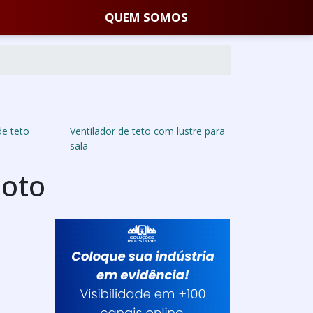
QUEM SOMOS
de teto
Ventilador de teto com lustre para
sala
moto