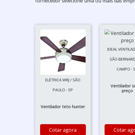
fornecedor selecione uma ou mais das empr
IDEAL VENTILA
SÃO BERNAR
CAMPO - 
ELÉTRICA WRJ / SÃO
Ventilador s
PAULO - SP
preço
Ventilador teto hunter
Cotar agora
Cotar ag