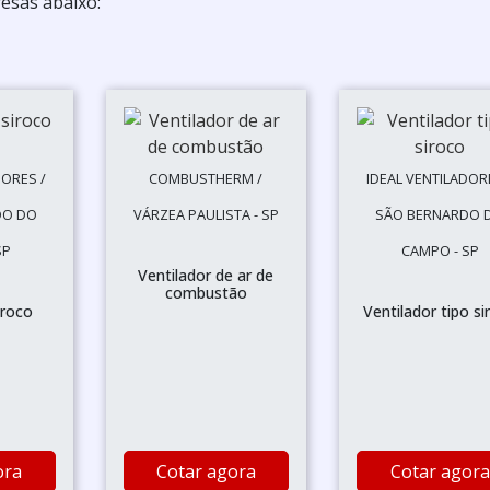
esas abaixo:
DORES /
COMBUSTHERM /
IDEAL VENTILADOR
DO DO
VÁRZEA PAULISTA - SP
SÃO BERNARDO 
SP
CAMPO - SP
Ventilador de ar de
combustão
iroco
Ventilador tipo si
ora
Cotar agora
Cotar agora