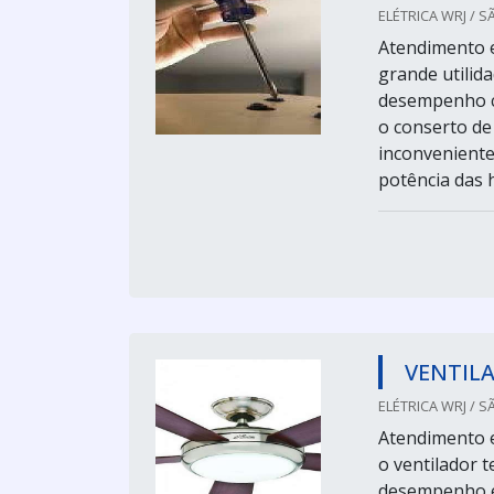
ELÉTRICA WRJ / S
Atendimento e
grande utilid
desempenho c
o conserto de
inconveniente
potência das hé
VENTIL
ELÉTRICA WRJ / S
Atendimento e
o ventilador 
desempenho e 