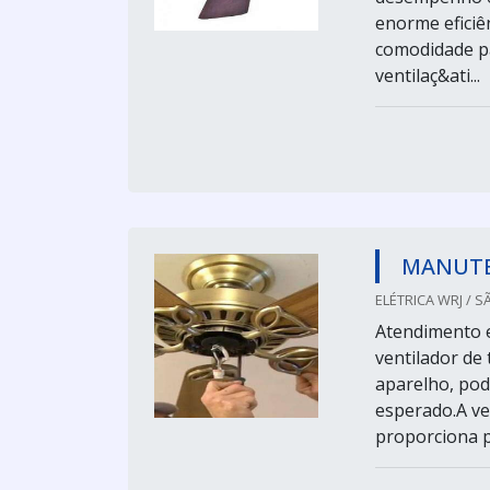
enorme eficiê
comodidade par
ventilaç&ati...
MANUTE
ELÉTRICA WRJ / S
Atendimento e
ventilador de
aparelho, pod
esperado.A ver
proporciona pa