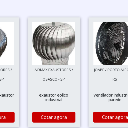
ORES /
AIRMAX EXAUSTORES /
JOAPE / PORTO ALE
SP
OSASCO - SP
RS
exaustor
exaustor eolico
Ventilador industri
industrial
parede
ora
Cotar agora
Cotar agora