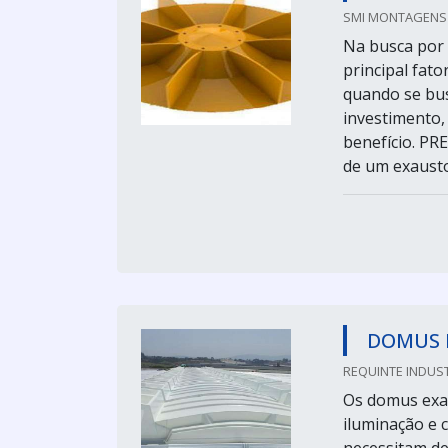
SMI MONTAGENS I
Na busca por 
principal fato
quando se bus
investimento,
benefício. P
de um exaustor
DOMUS 
REQUINTE INDUST
Os domus exau
iluminação e 