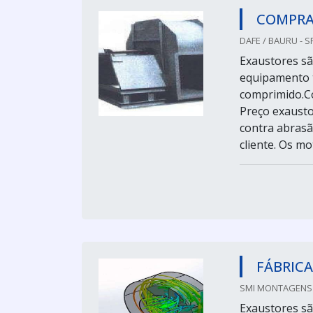
COMPRA
DAFE / BAURU - S
Exaustores sã
equipamento t
comprimido.Co
Preço exausto
contra abrasã
cliente. Os mot
FÁBRICA
SMI MONTAGENS I
Exaustores sã