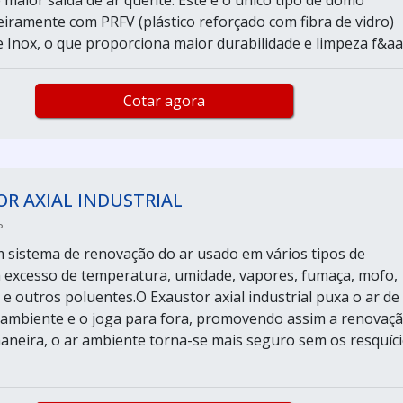
 maior saída de ar quente. Este é o único tipo de domo
eiramente com PRFV (plástico reforçado com fibra de vidro)
 Inox, o que proporciona maior durabilidade e limpeza f&aac
Cotar agora
R AXIAL INDUSTRIAL
P
 sistema de renovação do ar usado em vários tipos de
excesso de temperatura, umidade, vapores, fumaça, mofo,
 e outros poluentes.O Exaustor axial industrial puxa o ar de
ambiente e o joga para fora, promovendo assim a renovaç
aneira, o ar ambiente torna-se mais seguro sem os resquíc