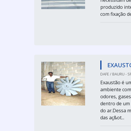
necessitam de
produzido int
com fixação de
EXAUSTO
DAFE / BAURU - S
Exaustão é um
ambiente com 
odores, gases
dentro de um 
do ar.Dessa m
das aç&ot...