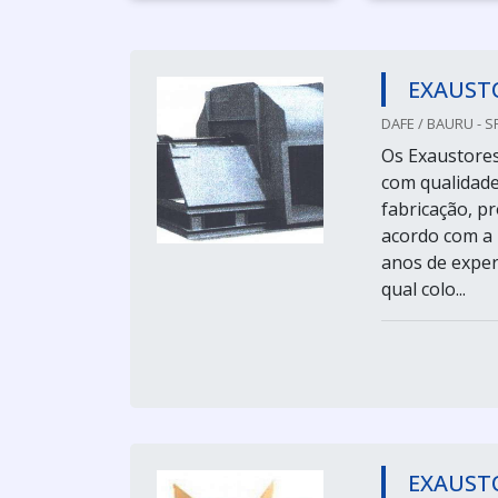
EXAUSTO
DAFE / BAURU - S
Os Exaustores
com qualidade
fabricação, p
acordo com a 
anos de experi
qual colo...
EXAUST