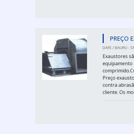
PREÇO 
DAFE / BAURU - S
Exaustores sã
equipamento t
comprimido.Co
Preço exausto
contra abrasã
cliente. Os mot