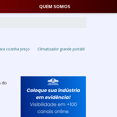
QUEM SOMOS
para cozinha preço
Climatizador grande portátil
s do