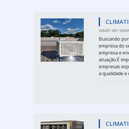
CLIMAT
SMART AIR / BARR
Buscando por 
empresa do se
empresa e enc
atuação.É imp
empresas espe
a qualidade e d
CLIMATI