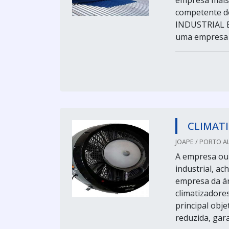
empresa mais 
competente 
INDUSTRIAL E
uma empresa c
CLIMAT
JOAPE / PORTO A
A empresa ou 
industrial, a
empresa da ár
climatizadore
principal obj
reduzida, gara