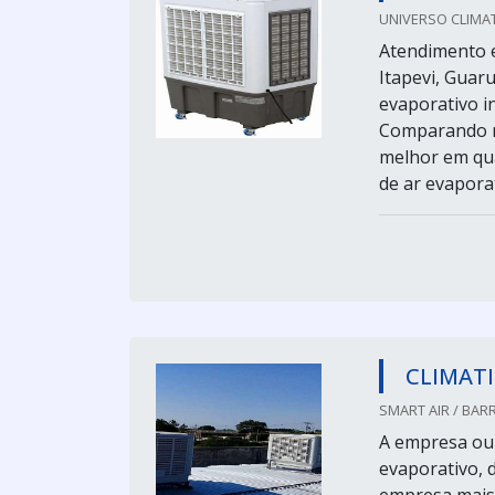
UNIVERSO CLIMA
Atendimento e
Itapevi, Guar
evaporativo i
Comparando n
melhor em qua
de ar evaporat
CLIMAT
SMART AIR / BARR
A empresa ou 
evaporativo, 