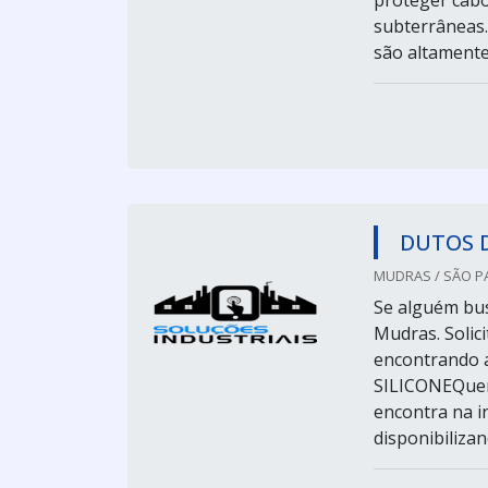
proteger cabos
subterrânea
são altamente 
DUTOS D
MUDRAS / SÃO PA
Se alguém bus
Mudras. Solic
encontrando 
SILICONEQuem
encontra na in
disponibilizan