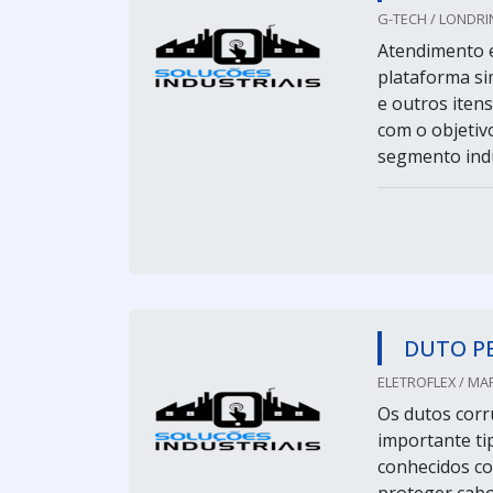
G-TECH / LONDRIN
Atendimento e
plataforma si
e outros iten
com o objetiv
segmento indu
DUTO P
ELETROFLEX / MA
Os dutos corr
importante ti
conhecidos co