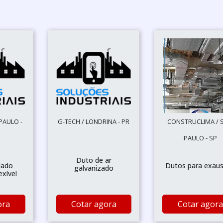
PAULO -
G-TECH / LONDRINA - PR
CONSTRUCLIMA / 
PAULO - SP
Duto de ar
lado
Dutos para exau
galvanizado
exível
ora
Cotar agora
Cotar agora