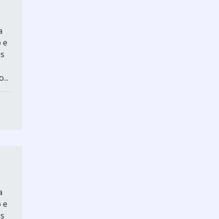
a
 e
es
...
a
 e
es