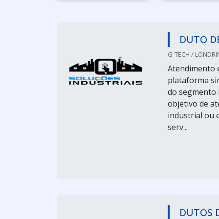
DUTO D
G-TECH / LONDRIN
Atendimento e
plataforma sim
do segmento i
objetivo de a
industrial ou
serv...
DUTOS 