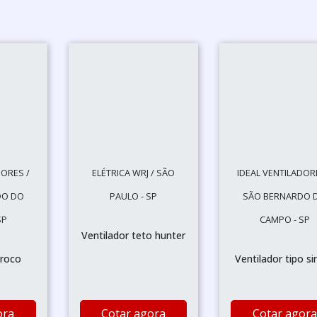
DORES /
ELÉTRICA WRJ / SÃO
IDEAL VENTILADOR
DO DO
PAULO - SP
SÃO BERNARDO 
SP
CAMPO - SP
Ventilador teto hunter
iroco
Ventilador tipo si
ora
Cotar agora
Cotar agora