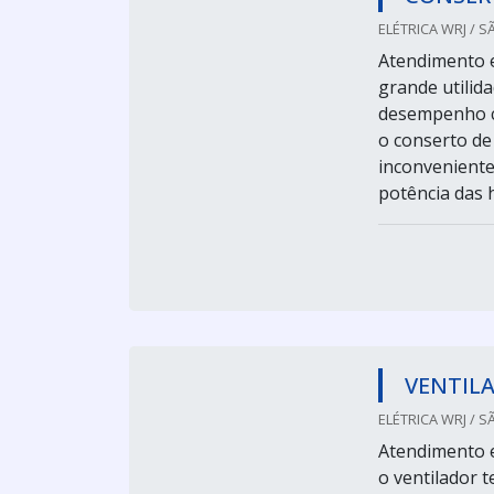
ELÉTRICA WRJ / S
Atendimento e
grande utilid
desempenho c
o conserto de
inconveniente
potência das hé
VENTIL
ELÉTRICA WRJ / S
Atendimento e
o ventilador 