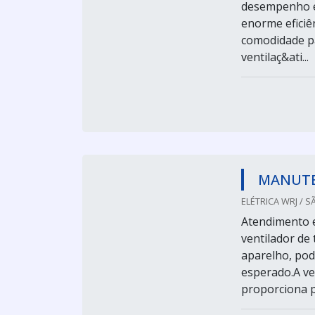
desempenho e 
enorme eficiê
comodidade par
ventilaç&ati...
MANUTE
ELÉTRICA WRJ / S
Atendimento e
ventilador de
aparelho, pod
esperado.A ver
proporciona pa