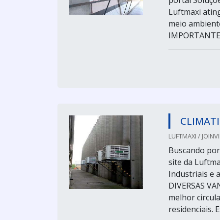
portal Soluçõ
Luftmaxi atin
meio ambient
IMPORTANTES
CLIMATI
LUFTMAXI / JOINVI
Buscando por 
site da Luftm
Industriais 
DIVERSAS VAN
melhor circul
residenciais. 