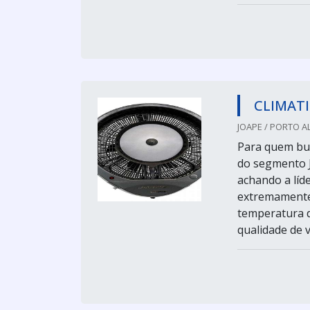
CLIMATI
JOAPE / PORTO A
Para quem bus
do segmento 
achando a líd
extremamente ú
temperatura d
qualidade de v