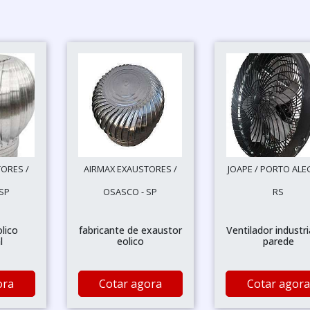
ORES /
AIRMAX EXAUSTORES /
JOAPE / PORTO ALE
SP
OSASCO - SP
RS
lico
fabricante de exaustor
Ventilador industri
l
eolico
parede
ora
Cotar agora
Cotar agora