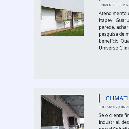
UNIVERSO CLIMA
Atendimento e
Itapevi, Guar
parede, acha
pesquisa de m
benefício. Qua
Universo Clima
CLIMATI
LUFTMAXI / JOINVI
Se o cliente 
industrial, d