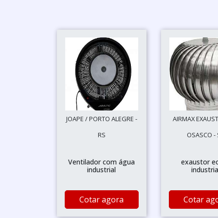
JOAPE / PORTO ALEGRE -
AIRMAX EXAUST
RS
OSASCO - 
Ventilador com água
exaustor eo
industrial
industria
Cotar agora
Cotar ag