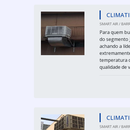
CLIMATI
SMART AIR / BARR
Para quem bus
do segmento 
achando a líd
extremamente ú
temperatura d
qualidade de v
CLIMATI
SMART AIR / BARR