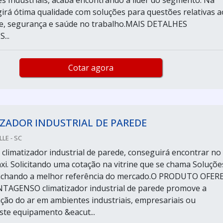
es Industriais, acaba encontrando a líder do segmento. Na
girá ótima qualidade com soluções para questões relativas a
e, segurança e saúde no trabalho.MAIS DETALHES
...
Cotar agora
ZADOR INDUSTRIAL DE PAREDE
LLE - SC
climatizador industrial de parede, conseguirá encontrar no
axi. Solicitando uma cotação na vitrine que se chama Soluçõe
e achando a melhor referência do mercado.O PRODUTO OFER
TAGENSO climatizador industrial de parede promove a
ação do ar em ambientes industriais, empresariais ou
Este equipamento &eacut...