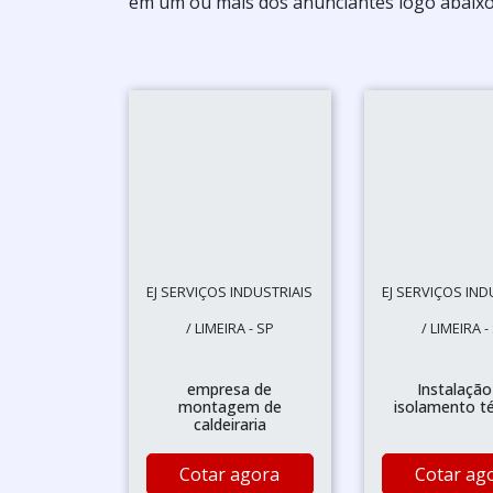
em um ou mais dos anunciantes logo abaixo
EJ SERVIÇOS INDUSTRIAIS
EJ SERVIÇOS IND
/ LIMEIRA - SP
/ LIMEIRA -
empresa de
Instalação
montagem de
isolamento t
caldeiraria
Cotar agora
Cotar ag