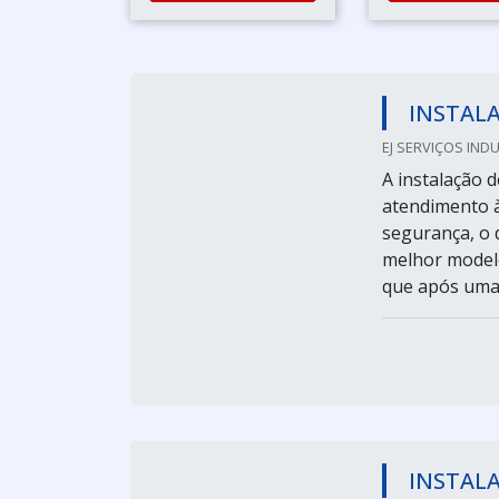
INSTALA
EJ SERVIÇOS INDUS
A instalação 
atendimento à
segurança, o 
melhor modelo
que após uma p
INSTALA