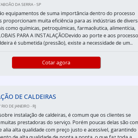
TABOÃO DA SERRA - SP
são equipamentos de suma importância dentro do processo
is proporcionam muita eficiência para as indústrias de diver
is como químicas, petroquímicas, farmacêutica, alimentícia,
LOBAIS PARA A INSTALAÇÃODevido ao porte e aos process
ldeira é submetida (pressão), existe a necessidade de um...
Cotar agora
ÇÃO DE CALDEIRAS
RIO DE JANEIRO - RJ
sobre instalação de caldeiras, é comum que os clientes se
muitas prestadoras do serviço. Porém poucas delas são co
e alia alta qualidade com preço justo e acessível, garantindo
nto de alta qualidade de ponta a ponta, o que faz toda a