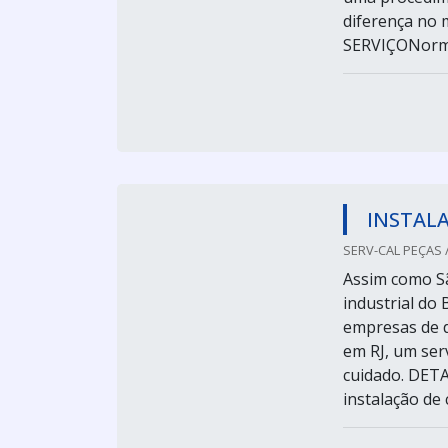
diferença n
SERVIÇONormal
INSTALA
SERV-CAL PEÇAS / 
Assim como Sã
industrial do
empresas de d
em RJ, um ser
cuidado. DE
instalação de c