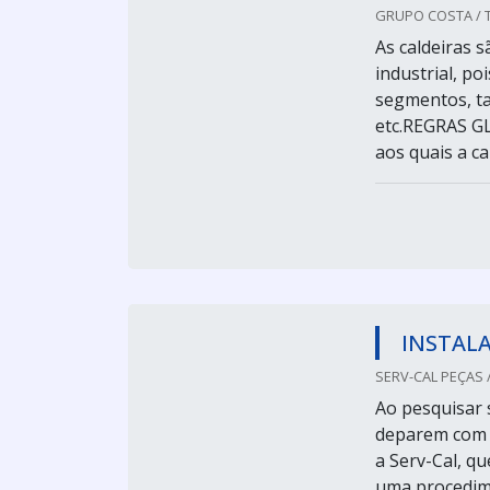
GRUPO COSTA / 
As caldeiras 
industrial, po
segmentos, ta
etc.REGRAS G
aos quais a ca
INSTALA
SERV-CAL PEÇAS / 
Ao pesquisar 
deparem com 
a Serv-Cal, qu
uma procedime