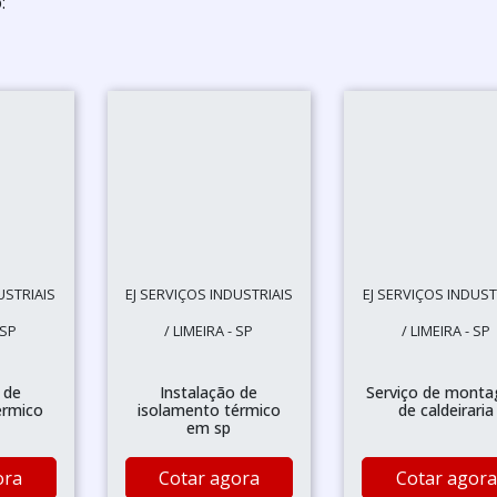
:
USTRIAIS
EJ SERVIÇOS INDUSTRIAIS
EJ SERVIÇOS INDUST
 SP
/ LIMEIRA - SP
/ LIMEIRA - SP
 de
Instalação de
Serviço de mont
érmico
isolamento térmico
de caldeiraria
em sp
ora
Cotar agora
Cotar agora