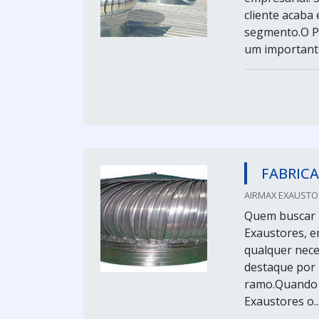
cliente acaba
segmento.O 
um importante
FABRICA
AIRMAX EXAUSTOR
Quem buscar p
Exaustores, e
qualquer nece
destaque por
ramo.Quando a
Exaustores o..