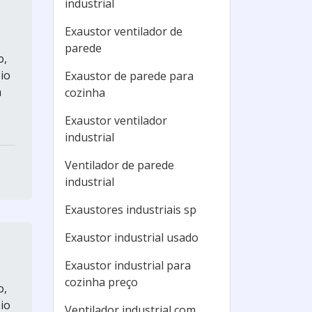
industrial
Exaustor ventilador de
parede
o,
io
Exaustor de parede para
m
cozinha
Exaustor ventilador
industrial
Ventilador de parede
industrial
Exaustores industriais sp
Exaustor industrial usado
Exaustor industrial para
cozinha preço
o,
io
Ventilador industrial com