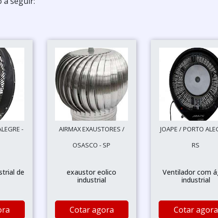
 a seguir:
ALEGRE -
AIRMAX EXAUSTORES /
JOAPE / PORTO ALE
OSASCO - SP
RS
trial de
exaustor eolico
Ventilador com 
industrial
industrial
ora
Cotar agora
Cotar agora