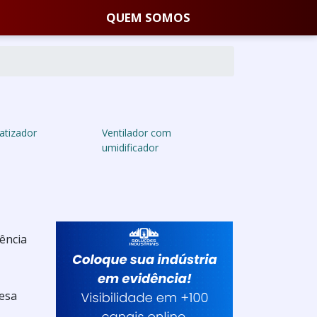
QUEM SOMOS
atizador
Ventilador com
umidificador
rência
resa