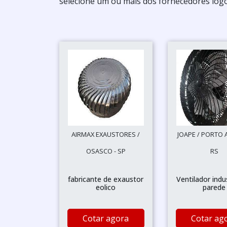
selecione um ou mais dos fornecedores logo
AIRMAX EXAUSTORES /
JOAPE / PORTO 
OSASCO - SP
RS
fabricante de exaustor
Ventilador indus
eolico
parede
Cotar agora
Cotar ag