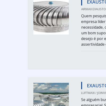
EXAUST
AIRMAX EXAUSTOR
Quem pesquisa
empresa líder
necessidade, 
um bom supor
desejo é por 
assertividade 
EXAUST
LUFTMAXI / JOINVI
Se alguém bus
empresarial. 