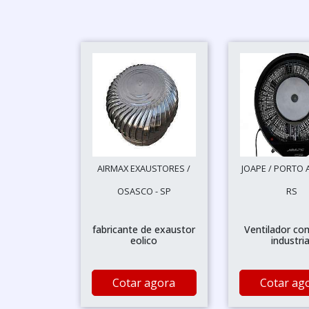
AIRMAX EXAUSTORES /
JOAPE / PORTO 
OSASCO - SP
RS
fabricante de exaustor
Ventilador co
eolico
industria
Cotar agora
Cotar ag