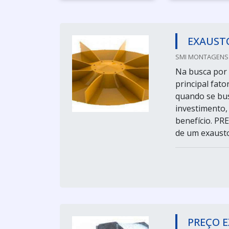
EXAUST
SMI MONTAGENS I
Na busca por 
principal fato
quando se bus
investimento,
benefício. P
de um exaustor
PREÇO 