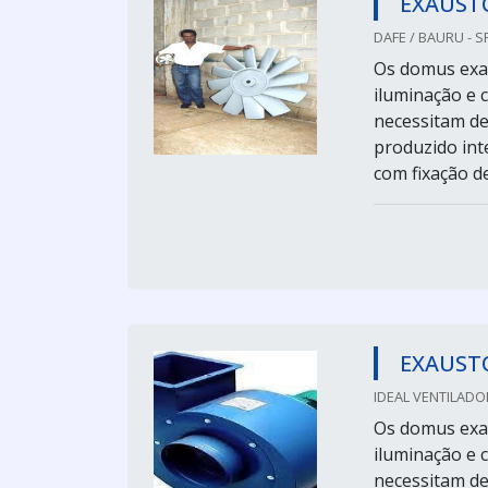
EXAUSTO
DAFE / BAURU - S
Os domus exau
iluminação e 
necessitam de
produzido int
com fixação de
EXAUST
IDEAL VENTILADO
Os domus exau
iluminação e 
necessitam de