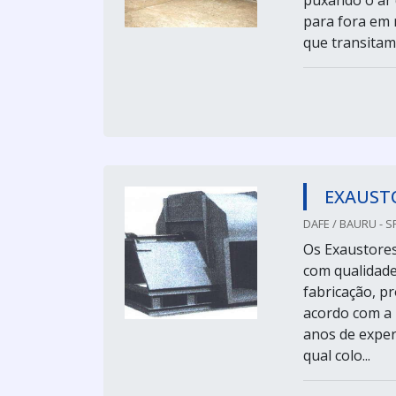
puxando o ar 
para fora em 
que transitam
EXAUSTO
DAFE / BAURU - S
Os Exaustores
com qualidade
fabricação, p
acordo com a 
anos de experi
qual colo...