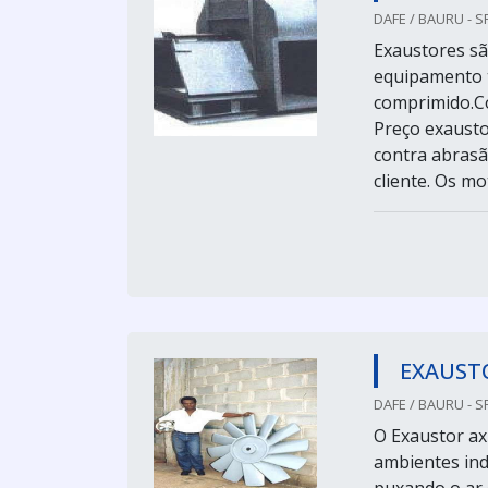
DAFE / BAURU - S
Exaustores sã
equipamento t
comprimido.Co
Preço exausto
contra abrasã
cliente. Os mot
EXAUSTO
DAFE / BAURU - S
O Exaustor axi
ambientes ind