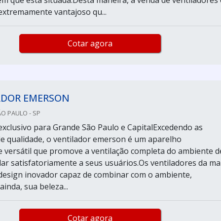
m que está situada.Desta maneira, a venda de ventiladores 
xtremamente vantajoso qu...
Cotar agora
ADOR EMERSON
ÃO PAULO - SP
xclusivo para Grande São Paulo e CapitalExcedendo as
de qualidade, o ventilador emerson é um aparelho
versátil que promove a ventilação completa do ambiente d
ar satisfatoriamente a seus usuários.Os ventiladores da ma
esign inovador capaz de combinar com o ambiente,
inda, sua beleza...
Cotar agora