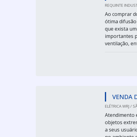
REQUINTE INDUST
Ao comprar do
ótima difusão
que exista um
importantes p
ventilação, 
VENDA 
ELÉTRICA WRJ / S
Atendimento e
objetos extre
a seus usuári