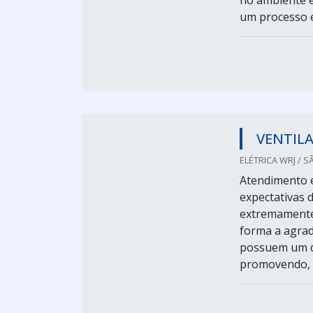
no ambiente e
um processo e
VENTIL
ELÉTRICA WRJ / S
Atendimento e
expectativas 
extremamente 
forma a agrad
possuem um d
promovendo, a