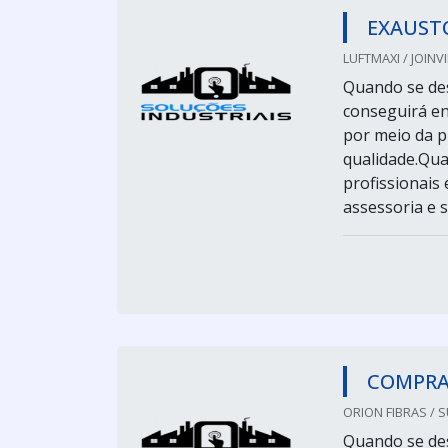
EXAUST
LUFTMAXI / JOINVI
Quando se des
conseguirá en
por meio da p
qualidade.Qua
profissionais
assessoria e s
COMPRA
ORION FIBRAS / 
Quando se des