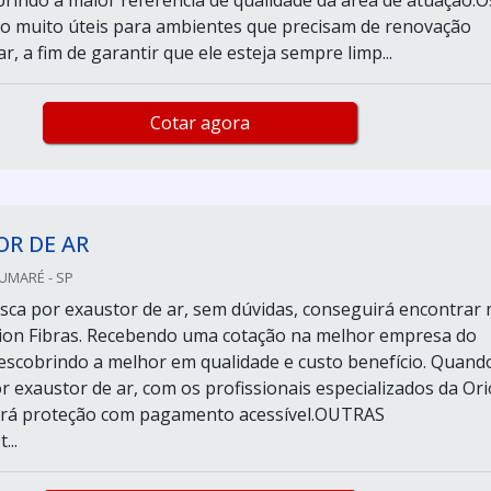
rindo a maior referência de qualidade da área de atuação.O
o muito úteis para ambientes que precisam de renovação
r, a fim de garantir que ele esteja sempre limp...
Cotar agora
R DE AR
SUMARÉ - SP
ca por exaustor de ar, sem dúvidas, conseguirá encontrar 
ion Fibras. Recebendo uma cotação na melhor empresa do
scobrindo a melhor em qualidade e custo benefício. Quand
r exaustor de ar, com os profissionais especializados da Or
çará proteção com pagamento acessível.OUTRAS
..