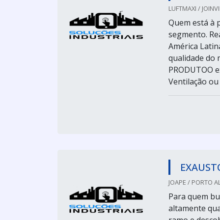
LUFTMAXI / JOINVI
Quem está à p
segmento. Rea
América Latin
qualidade d
PRODUTOO exa
Ventilação ou
EXAUSTO
JOAPE / PORTO A
Para quem bus
altamente qua