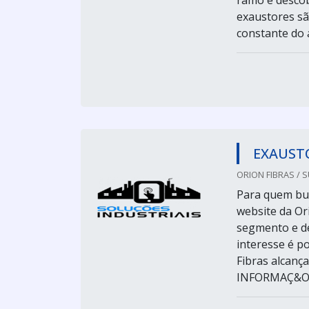
ramo e descob
exaustores sã
constante do a
EXAUSTO
ORION FIBRAS / 
Para quem bus
website da Or
segmento e de
interesse é po
Fibras alcan
INFORMAÇ&Ot.