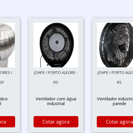
ORES /
JOAPE / PORTO ALEGRE -
JOAPE / PORTO ALE
SP
RS
RS
lico
Ventilador com água
Ventilador industri
l
industrial
parede
ora
Cotar agora
Cotar agora