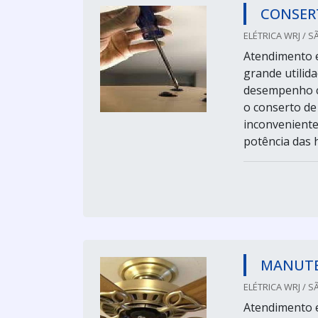
CONSER
ELÉTRICA WRJ / S
Atendimento e
grande utilid
desempenho c
o conserto de
inconveniente
potência das hé
MANUTE
ELÉTRICA WRJ / S
Atendimento e