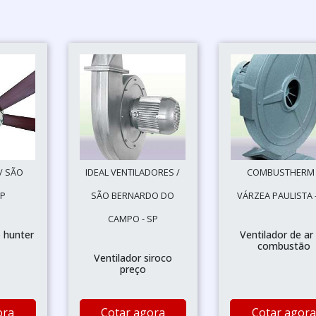
 / SÃO
IDEAL VENTILADORES /
COMBUSTHERM 
SP
SÃO BERNARDO DO
VÁRZEA PAULISTA 
CAMPO - SP
o hunter
Ventilador de ar
combustão
Ventilador siroco
preço
ora
Cotar agora
Cotar agora