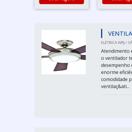
VENTIL
ELÉTRICA WRJ / S
Atendimento e
o ventilador 
desempenho e 
enorme eficiê
comodidade par
ventilaç&ati...