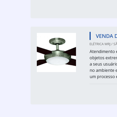
VENDA 
ELÉTRICA WRJ / S
Atendimento e
objetos extre
a seus usuári
no ambiente e
um processo e