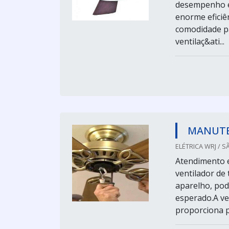
desempenho e 
enorme eficiê
comodidade par
ventilaç&ati...
MANUTE
ELÉTRICA WRJ / S
Atendimento e
ventilador de
aparelho, pod
esperado.A ver
proporciona pa