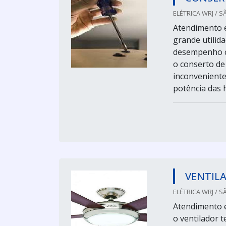
ELÉTRICA WRJ / S
Atendimento e
grande utilid
desempenho c
o conserto de
inconveniente
potência das hé
VENTIL
ELÉTRICA WRJ / S
Atendimento e
o ventilador 