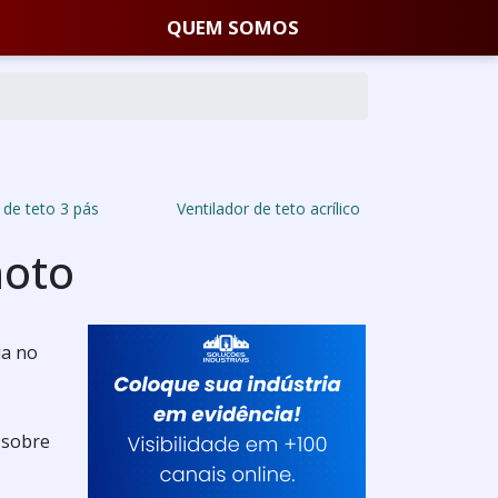
QUEM SOMOS
 de teto 3 pás
Ventilador de teto acrílico
moto
ia no
 sobre