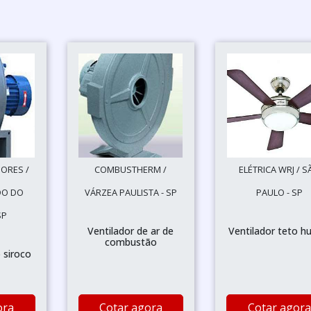
DORES /
COMBUSTHERM /
ELÉTRICA WRJ / S
DO DO
VÁRZEA PAULISTA - SP
PAULO - SP
SP
Ventilador de ar de
Ventilador teto h
combustão
o siroco
ora
Cotar agora
Cotar agora