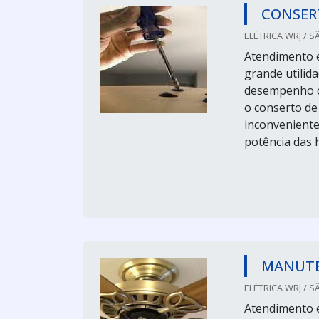
CONSER
ELÉTRICA WRJ / S
Atendimento e
grande utilid
desempenho c
o conserto de
inconveniente
potência das hé
MANUTE
ELÉTRICA WRJ / S
Atendimento e