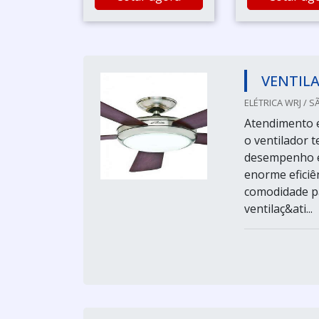
VENTIL
ELÉTRICA WRJ / S
Atendimento e
o ventilador 
desempenho e 
enorme eficiê
comodidade par
ventilaç&ati...