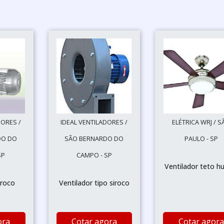
DORES /
IDEAL VENTILADORES /
ELÉTRICA WRJ / S
DO DO
SÃO BERNARDO DO
PAULO - SP
SP
CAMPO - SP
Ventilador teto h
iroco
Ventilador tipo siroco
ora
Cotar agora
Cotar agora