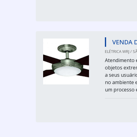
VENDA 
ELÉTRICA WRJ / S
Atendimento e
objetos extre
a seus usuári
no ambiente e
um processo e